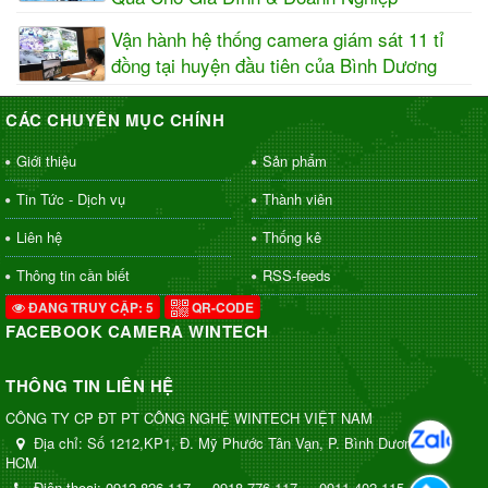
Vận hành hệ thống camera giám sát 11 tỉ
đồng tại huyện đầu tiên của Bình Dương
CÁC CHUYÊN MỤC CHÍNH
Giới thiệu
Sản phẩm
Tin Tức - Dịch vụ
Thành viên
Liên hệ
Thống kê
Thông tin cần biết
RSS-feeds
ĐANG TRUY CẬP: 5
QR-CODE
FACEBOOK CAMERA WINTECH
THÔNG TIN LIÊN HỆ
CÔNG TY CP ĐT PT CÔNG NGHỆ WINTECH VIỆT NAM
Địa chỉ:
Số 1212,KP1, Đ. Mỹ Phước Tân Vạn, P. Bình Dương, TP.
HCM
Điện thoại:
0912 826 117
-
0918 776 117
-
0911 402 115