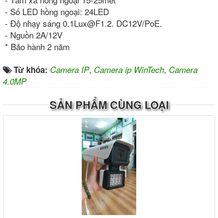
- Số LED hồng ngoại: 24LED
- Độ nhạy sáng 0.1Lux@F1.2. DC12V/PoE.
- Nguồn 2A/12V
* Bảo hành 2 năm
,
,
Từ khóa:
Camera IP
Camera ip WinTech
Camera
4.0MP
SẢN PHẨM CÙNG LOẠI