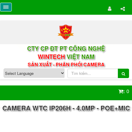
CTY CP ĐT PT CÔNG NGHỆ
WINTECH
VIỆT NAM
SẢN XUẤT - PHÂN PHỐI CAMERA
0
:
CAMERA WTC IP206H - 4.0MP - POE+MIC