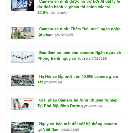
Camera an ninh được hỗ trợ bởi AI đạt tỷ lệ
dự đoán hành vi phạm tội chính xác tới
82,8%
(26/12/2024)
Camera an ninh: Thêm "tai, mắt" ngăn ngừa
tội phạm
(26/12/2024)
Bảo đảm an toàn cho camera: Ngăn ngừa và
Phòng tránh nguy cơ rủi ro
(11/02/2025)
Hà Nội sẽ lắp mới trên 40.000 camera giám
sát
(20/02/2025)
Giải pháp Camera An Ninh Chuyên Nghiệp
Tại Phú Mỹ, Bình Dương
(25/02/2025)
Nguy cơ bảo mật đối với hệ thống camera
tại Việt Nam
(03/03/2025)