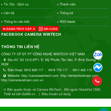
Tin Tức - Dịch vụ
Thành viên
Liên hệ
Thống kê
Thông tin cần biết
RSS-feeds
ĐANG TRUY CẬP: 6
QR-CODE
FACEBOOK CAMERA WINTECH
THÔNG TIN LIÊN HỆ
CÔNG TY CP ĐT PT CÔNG NGHỆ WINTECH VIỆT NAM
Địa chỉ:
Số 1212,KP1, Đ. Mỹ Phước Tân Vạn, P. Bình Dương, TP.
HCM
Điện thoại:
0912 826 117
-
0918 776 117
-
0911 402 115
Website:
http://camerawintech.com
http://wintechvietnam.com
http://cameravietnam.com.vn
© Bản quyền thuộc về
Camera WinTech
.
Mã nguồn
NukeViet CMS
.
Thiết kế bởi GiáRẻ.vn.
|
Điều khoản sử dụng