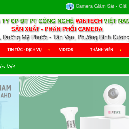
Camera Giám Sát - Giải Pháp A
 TY CP ĐT PT CÔNG NGHỆ
WINTECH
VIỆT NA
SẢN XUẤT - PHÂN PHỐI CAMERA
1, Đường Mỹ Phước - Tân Vạn, Phường Bình Dương
TIN TỨC - DỊCH VỤ
▼
VIDEOS
THÀNH VIÊN
▼
ệu Việt