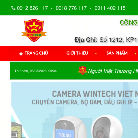
0912 826 117
-
0918 776 117
-
0911 402 115
CÔNG
Địa Chỉ
: Số 1212, KP
TRANG CHỦ
GIỚI THIỆU
▼
SẢN PHẨM
▼
Người Việt Thương Hi
Thứ năm, 06/08/2026, 09:34