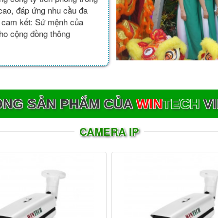
cao, đáp ứng nhu cầu đa
à cam kết: Sứ mệnh của
cho cộng đồng thông
ÒNG SẢN PHẨM CỦA
WIN
TECH
VI
CAMERA IP