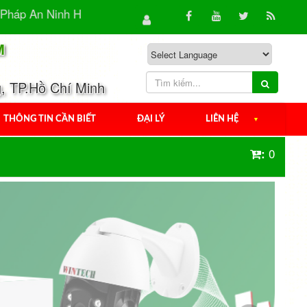
n Ninh Hiệu Quả Cho Gia Đình & Doanh...
Camera Quan 
M
, TP.Hồ Chí Minh
THÔNG TIN CẦN BIẾT
ĐẠI LÝ
LIÊN HỆ
▼
0
: