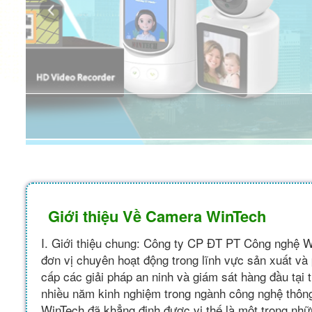
CAMERA WIFI WINTECH VIETNAM
Chuyên Các Dòng Camera Wifi Trong Nhà / Ngoài Trời
Giới thiệu Về Camera WinTech
I. Giới thiệu chung: Công ty CP ĐT PT Công nghệ W
đơn vị chuyên hoạt động trong lĩnh vực sản xuất và
cấp các giải pháp an ninh và giám sát hàng đầu tại 
nhiều năm kinh nghiệm trong ngành công nghệ thông 
WinTech đã khẳng định được vị thế là một trong nhữ