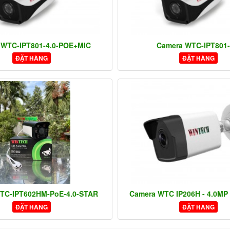
 WTC-IPT801-4.0-POE+MIC
Camera WTC-IPT801-
ĐẶT HÀNG
ĐẶT HÀNG
TC-IPT602HM-PoE-4.0-STAR
Camera WTC IP206H - 4.0MP
ĐẶT HÀNG
ĐẶT HÀNG