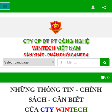
CTY CP ĐT PT CÔNG NGHỆ
WINTECH
VIỆT NAM
SẢN XUẤT - PHÂN PHỐI CAMERA
0
:
NHỮNG THÔNG TIN - CHÍNH
SÁCH - CẦN BIẾT
CỦA
CTY
WIN
TECH