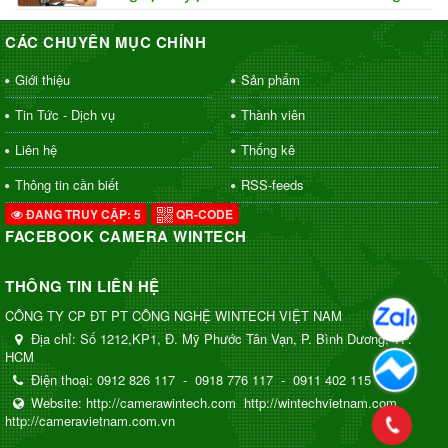
CÁC CHUYÊN MỤC CHÍNH
Giới thiệu
Sản phẩm
Tin Tức - Dịch vụ
Thành viên
Liên hệ
Thống kê
Thông tin cần biết
RSS-feeds
ĐANG TRUY CẬP: 5
QR-CODE
FACEBOOK CAMERA WINTECH
THÔNG TIN LIÊN HỆ
CÔNG TY CP ĐT PT CÔNG NGHỆ WINTECH VIỆT NAM
Địa chỉ:
Số 1212,KP1, Đ. Mỹ Phước Tân Vạn, P. Bình Dương, TP.
HCM
Điện thoại:
0912 826 117
-
0918 776 117
-
0911 402 115
Website:
http://camerawintech.com
http://wintechvietnam.com
http://cameravietnam.com.vn