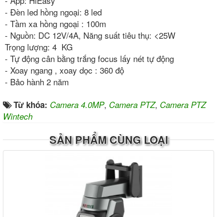
- App: HiEasy
- Đèn led hồng ngoại: 8 led
- Tầm xa hồng ngoại : 100m
- Nguồn: DC 12V/4A, Năng suất tiêu thụ: <25W
Trọng lượng: 4 KG
- Tự động cân bằng trắng focus lấy nét tự động
- Xoay ngang , xoay dọc : 360 độ
- Bảo hành 2 năm
,
,
Từ khóa:
Camera 4.0MP
Camera PTZ
Camera PTZ
Wintech
SẢN PHẨM CÙNG LOẠI