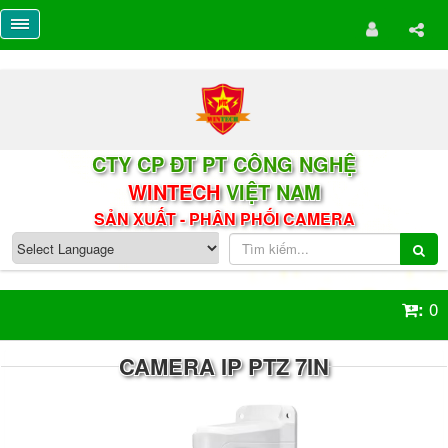
CTY CP ĐT PT CÔNG NGHỆ
WINTECH
VIỆT NAM
SẢN XUẤT - PHÂN PHỐI CAMERA
0
:
CAMERA IP PTZ 7IN