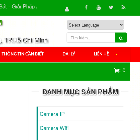
- Giải Pháp An Ninh Hiệu Quả Cho Gia Đình & Doanh...
M
, TP.Hồ Chí Minh
THÔNG TIN CẦN BIẾT
ĐẠI LÝ
LIÊN HỆ
▼
0
:
DANH MỤC SẢN PHẨM
Camera IP
Camera Wifi