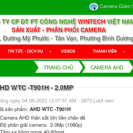
Camera Giám Sát 
 TY CP ĐT PT CÔNG NGHỆ
WINTECH
VIỆT NA
SẢN XUẤT - PHÂN PHỐI CAMERA
1, Đường Mỹ Phước - Tân Vạn, Phường Bình Dương
TIN TỨC - DỊCH VỤ
▼
VIDEOS
THÀNH VIÊN
▼
TRANG CHỦ
CAMERA AHD
D WTC -T901H - 2.0MP
ăng ngày 04-08-2023 12:07:57 AM - 2873 Lượt xem
ã sản phẩm:
AHD WTC -T901H
 Camera AHD thân sắt lớn liền chân đế
 Độ phân giải camera: 2.0Mp (1080p)
 Tầm xa hồng ngoại 40-60met