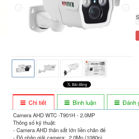
S
Chi tiết
Bình luận
Đánh 
Camera AHD WTC -T901H - 2.0MP
Thông số kỹ thuật:
- Camera AHD thân sắt lớn liền chân đế
- Độ phân giải camera: 2.0Mp (1080p)