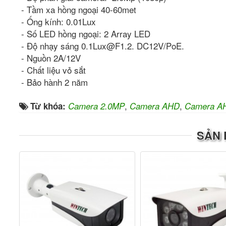
- Tầm xa hồng ngoại 40-60met
- Ống kính: 0.01Lux
- Số LED hồng ngoại: 2 Array LED
- Độ nhạy sáng 0.1Lux@F1.2. DC12V/PoE.
- Nguồn 2A/12V
- Chất liệu vỏ sắt
- Bảo hành 2 năm
,
,
Từ khóa:
Camera 2.0MP
Camera AHD
Camera A
SẢN 