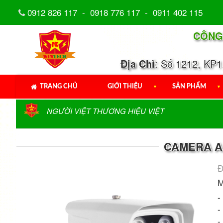
0912 826 117
-
0918 776 117
-
0911 402 115
CÔNG
Địa Chỉ
: Số 1212, KP
TRANG CHỦ
GIỚI THIỆU
▼
SẢN PHẨM
▼
NGƯỜI VIỆT THƯƠNG HIỆU VIỆT
CAMERA AH
Đ
M
-
-
-