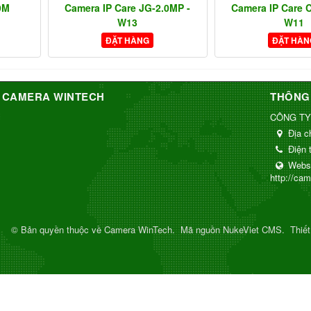
9M
Camera IP Care JG-2.0MP -
Camera IP Care 
W13
W11
ĐẶT HÀNG
ĐẶT HÀN
 CAMERA WINTECH
THÔNG 
CÔNG TY
Địa c
Điện 
Webs
http://ca
© Bản quyền thuộc về
Camera WinTech
.
Mã nguồn
NukeViet CMS
.
Thiế