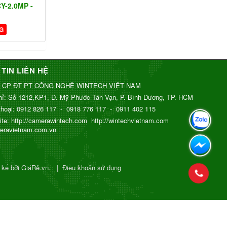
CY-2.0MP -
G
TIN LIÊN HỆ
 CP ĐT PT CÔNG NGHỆ WINTECH VIỆT NAM
hỉ:
Số 1212,KP1, Đ. Mỹ Phước Tân Vạn, P. Bình Dương, TP. HCM
thoại:
0912 826 117
-
0918 776 117
-
0911 402 115
ite:
http://camerawintech.com
http://wintechvietnam.com
meravietnam.com.vn
t kế bởi GiáRẻ.vn.
|
Điều khoản sử dụng