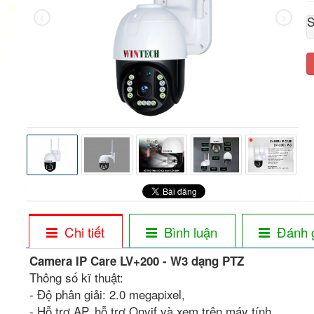
S
Chi tiết
Bình luận
Đánh 
Camera IP Care LV+200 - W3 dạng PTZ
Thông số kĩ thuật:
- Độ phân giải: 2.0 megapixel,
- Hỗ trợ AP, hỗ trợ Onvif và xem trên máy tính