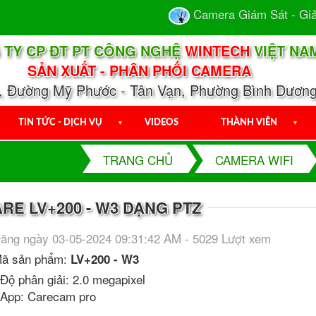
Camera Giám Sát - Giải 
 TY CP ĐT PT CÔNG NGHỆ
WINTECH
VIỆT NA
SẢN XUẤT - PHÂN PHỐI CAMERA
1, Đường Mỹ Phước - Tân Vạn, Phường Bình Dương
TIN TỨC - DỊCH VỤ
▼
VIDEOS
THÀNH VIÊN
▼
TRANG CHỦ
CAMERA WIFI
RE LV+200 - W3 DẠNG PTZ
ăng ngày 03-05-2024 09:31:42 AM - 5029 Lượt xem
ã sản phẩm:
LV+200 - W3
 Độ phân giải: 2.0 megapixel
 App: Carecam pro