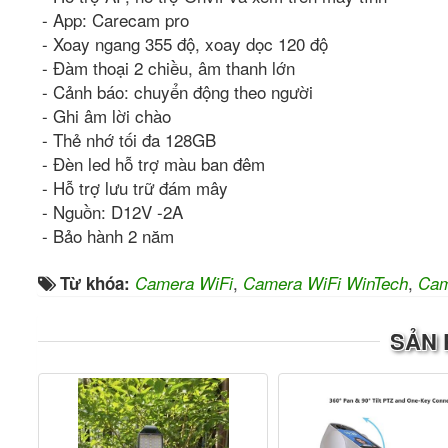
- App: Carecam pro
- Xoay ngang 355 độ, xoay dọc 120 độ
- Đàm thoại 2 chiều, âm thanh lớn
- Cảnh báo: chuyển động theo người
- Ghi âm lời chào
- Thẻ nhớ tối đa 128GB
- Đèn led hỗ trợ màu ban đêm
- Hỗ trợ lưu trữ đám mây
- Nguồn: D12V -2A
- Bảo hành 2 năm
,
,
Từ khóa:
Camera WiFi
Camera WiFi WinTech
Cam
SẢN 