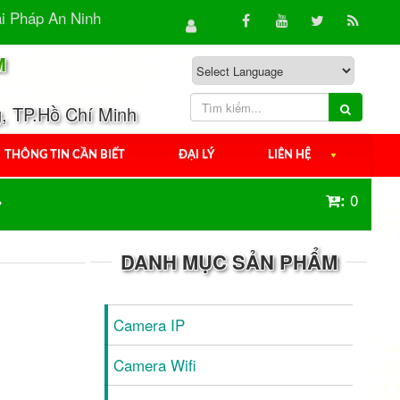
Pháp An Ninh Hiệu Quả Cho Gia Đình & Doanh...
Camera
M
, TP.Hồ Chí Minh
THÔNG TIN CẦN BIẾT
ĐẠI LÝ
LIÊN HỆ
▼
0
:
DANH MỤC SẢN PHẨM
Camera IP
Camera Wifi