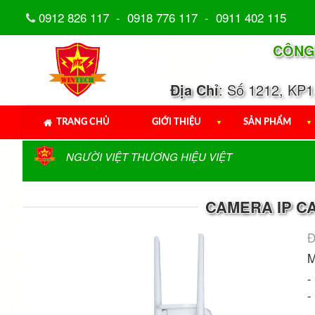
0912 826 117
-
0918 776 117
-
0911 402 115
CÔNG
Địa Chỉ
: Số 1212, KP
TRANG CHỦ
GIỚI THIỆU
▼
SẢN PHẨM
▼
NGƯỜI VIỆT THƯƠNG HIỆU VIỆT
CAMERA IP CA
Đ
M
-
-