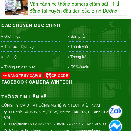
Vận hành hệ thống camera giám sát 11 tỉ
đồng tại huyện đầu tiên của Bình Dương
CÁC CHUYÊN MỤC CHÍNH
Giới thiệu
Sản phẩm
Tin Tức - Dịch vụ
Thành viên
Liên hệ
Thống kê
Thông tin cần biết
RSS-feeds
ĐANG TRUY CẬP: 8
QR-CODE
FACEBOOK CAMERA WINTECH
THÔNG TIN LIÊN HỆ
CÔNG TY CP ĐT PT CÔNG NGHỆ WINTECH VIỆT NAM
Địa chỉ:
Số 1212,KP1, Đ. Mỹ Phước Tân Vạn, P. Bình Dương, TP.
HCM
Điện thoại:
0912 826 117
-
0918 776 117
-
0911 402 115
Website:
http://camerawintech.com
http://wintechvietnam.com