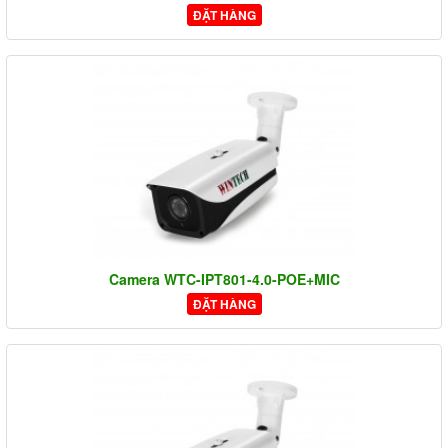
ĐẶT HÀNG
Camera WTC-IPT801-4.0-POE+MIC
ĐẶT HÀNG