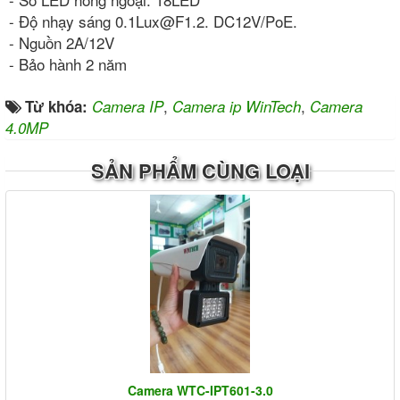
- Độ nhạy sáng 0.1Lux@F1.2. DC12V/PoE.
- Nguồn 2A/12V
- Bảo hành 2 năm
,
,
Từ khóa:
Camera IP
Camera ip WinTech
Camera
4.0MP
SẢN PHẨM CÙNG LOẠI
Camera WTC-IPT601-3.0