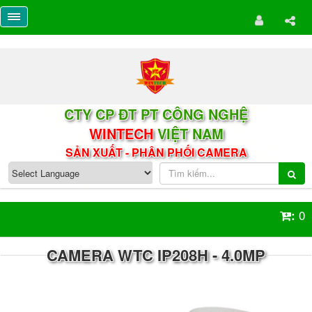
CTY CP ĐT PT CÔNG NGHỆ
WINTECH
VIỆT NAM
SẢN XUẤT - PHÂN PHỐI CAMERA
0
:
CAMERA WTC IP208H - 4.0MP