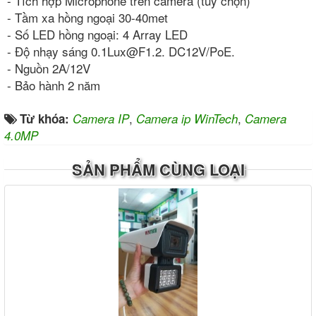
- Tích hợp Microphone trên camera (tùy chọn)
- Tầm xa hồng ngoại 30-40met
- Số LED hồng ngoại: 4 Array LED
- Độ nhạy sáng 0.1Lux@F1.2. DC12V/PoE.
- Nguồn 2A/12V
- Bảo hành 2 năm
,
,
Từ khóa:
Camera IP
Camera ip WinTech
Camera
4.0MP
SẢN PHẨM CÙNG LOẠI