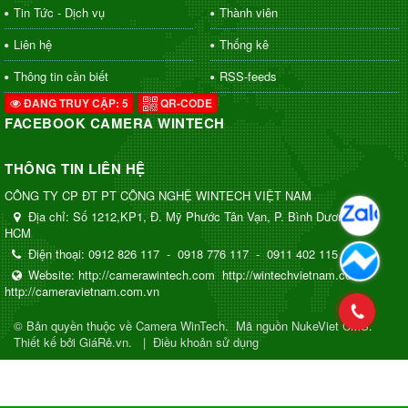
Tin Tức - Dịch vụ
Thành viên
Liên hệ
Thống kê
Thông tin cần biết
RSS-feeds
ĐANG TRUY CẬP: 5
QR-CODE
FACEBOOK CAMERA WINTECH
THÔNG TIN LIÊN HỆ
CÔNG TY CP ĐT PT CÔNG NGHỆ WINTECH VIỆT NAM
Địa chỉ:
Số 1212,KP1, Đ. Mỹ Phước Tân Vạn, P. Bình Dương, TP.
HCM
Điện thoại:
0912 826 117
-
0918 776 117
-
0911 402 115
Website:
http://camerawintech.com
http://wintechvietnam.com
http://cameravietnam.com.vn
© Bản quyền thuộc về
Camera WinTech
.
Mã nguồn
NukeViet CMS
.
Thiết kế bởi GiáRẻ.vn.
|
Điều khoản sử dụng