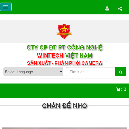
CTY CP ĐT PT CÔNG NGHỆ
WINTECH
VIỆT NAM
SẢN XUẤT - PHÂN PHỐI CAMERA
0
:
CHÂN ĐẾ NHỎ