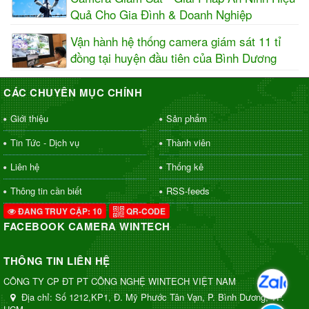
Quả Cho Gia Đình & Doanh Nghiệp
Vận hành hệ thống camera giám sát 11 tỉ
đồng tại huyện đầu tiên của Bình Dương
CÁC CHUYÊN MỤC CHÍNH
Giới thiệu
Sản phẩm
Tin Tức - Dịch vụ
Thành viên
Liên hệ
Thống kê
Thông tin cần biết
RSS-feeds
ĐANG TRUY CẬP: 10
QR-CODE
FACEBOOK CAMERA WINTECH
THÔNG TIN LIÊN HỆ
CÔNG TY CP ĐT PT CÔNG NGHỆ WINTECH VIỆT NAM
Địa chỉ:
Số 1212,KP1, Đ. Mỹ Phước Tân Vạn, P. Bình Dương, TP.