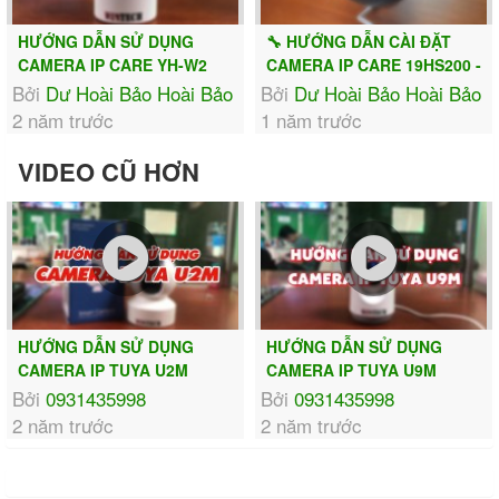
HƯỚNG DẪN SỬ DỤNG
🔧 HƯỚNG DẪN CÀI ĐẶT
CAMERA IP CARE YH-W2
CAMERA IP CARE 19HS200 -
W8 CHI TIẾT TỪ A-Z |...
Bởi
Dư Hoài Bảo Hoài Bảo
Bởi
Dư Hoài Bảo Hoài Bảo
2 năm trước
1 năm trước
VIDEO CŨ HƠN
HƯỚNG DẪN SỬ DỤNG
HƯỚNG DẪN SỬ DỤNG
CAMERA IP TUYA U2M
CAMERA IP TUYA U9M
Bởi
0931435998
Bởi
0931435998
2 năm trước
2 năm trước