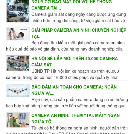
NGUY CƠ BẢO MẬT ĐỐI VỚI HỆ THỐNG
CAMERA TẠI...
Camera giám sát đang ngày càng được ứng dụng
nhiều hơn trong đời sống, từ việc giám sát bảo vệ
an toàn cho người và tài sản của các hộ gia đình, tổ...
GIẢI PHÁP CAMERA AN NINH CHUYÊN NGHIỆP
TẠI...
Bạn đang tìm kiếm một giải pháp camera an ninh
hiệu quả để bảo vệ gia đình, cửa hàng hay doanh nghiệp của
mình? Hệ thống lắp đặt camera giám sát chất...
HÀ NỘI SẼ LẮP MỚI TRÊN 40.000 CAMERA
GIÁM SÁT
UBND TP Hà Nội lên kế hoạch lắp trên 40.000
camera, trong đó có hơn 16.000 chiếc phục vụ quản lý nhà
nước về an toàn giao thông, môi trường và...
BẢO ĐẢM AN TOÀN CHO CAMERA: NGĂN
NGỪA VÀ...
Hiện nay, các sản phẩm camera đang có xu hướng
tích hợp khả năng tương tác trực tiếp với người dùng thông qua
ứng dụng di động và lưu trữ dữ liệu trên...
CAMERA AN NINH: THÊM "TAI, MẮT" NGĂN
NGỪA TỘI...
Từ khi có hệ thống camera an ninh, người dân trên