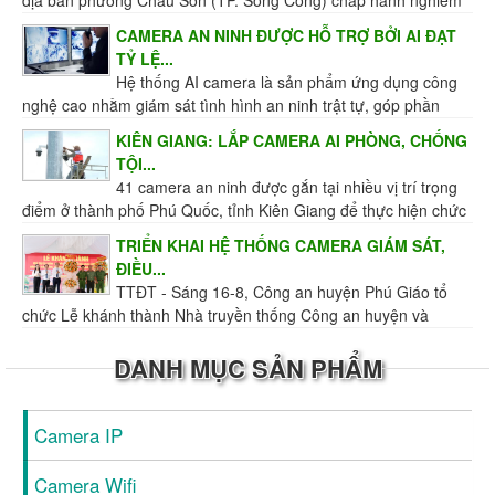
địa bàn phường Châu Sơn (TP. Sông Công) chấp hành nghiêm
túc hơn Luật Giao thông đường bộ, giữ gìn...
CAMERA AN NINH ĐƯỢC HỖ TRỢ BỞI AI ĐẠT
TỶ LỆ...
Hệ thống AI camera là sản phẩm ứng dụng công
nghệ cao nhằm giám sát tình hình an ninh trật tự, góp phần
không nhỏ trong công tác ngăn chặn, đẩy lùi...
KIÊN GIANG: LẮP CAMERA AI PHÒNG, CHỐNG
TỘI...
41 camera an ninh được gắn tại nhiều vị trí trọng
điểm ở thành phố Phú Quốc, tỉnh Kiên Giang để thực hiện chức
năng giám sát tình hình an ninh trật tự...
TRIỂN KHAI HỆ THỐNG CAMERA GIÁM SÁT,
ĐIỀU...
TTĐT - Sáng 16-8, Công an huyện Phú Giáo tổ
chức Lễ khánh thành Nhà truyền thống Công an huyện và
Trung tâm giám sát, điều hành giao thông, an ninh...
DANH MỤC SẢN PHẨM
Camera IP
Camera Wifi