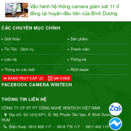
Vận hành hệ thống camera giám sát 11 tỉ
đồng tại huyện đầu tiên của Bình Dương
CÁC CHUYÊN MỤC CHÍNH
Giới thiệu
Sản phẩm
Tin Tức - Dịch vụ
Thành viên
Liên hệ
Thống kê
Thông tin cần biết
RSS-feeds
ĐANG TRUY CẬP: 22
QR-CODE
FACEBOOK CAMERA WINTECH
THÔNG TIN LIÊN HỆ
CÔNG TY CP ĐT PT CÔNG NGHỆ WINTECH VIỆT NAM
Địa chỉ:
Số 1212,KP1, Đ. Mỹ Phước Tân Vạn, P. Bình Dương, TP.
HCM
Điện thoại:
0912 826 117
-
0918 776 117
-
0911 402 115