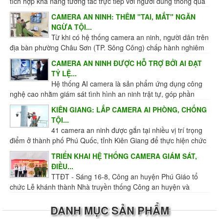
tích hợp khả năng tương tác trực tiếp với người dùng thông qua
ứng dụng di động và lưu trữ dữ liệu trên...
CAMERA AN NINH: THÊM "TAI, MẮT" NGĂN
NGỪA TỘI...
Từ khi có hệ thống camera an ninh, người dân trên
địa bàn phường Châu Sơn (TP. Sông Công) chấp hành nghiêm
túc hơn Luật Giao thông đường bộ, giữ gìn...
CAMERA AN NINH ĐƯỢC HỖ TRỢ BỞI AI ĐẠT
TỶ LỆ...
Hệ thống AI camera là sản phẩm ứng dụng công
nghệ cao nhằm giám sát tình hình an ninh trật tự, góp phần
không nhỏ trong công tác ngăn chặn, đẩy lùi...
KIÊN GIANG: LẮP CAMERA AI PHÒNG, CHỐNG
TỘI...
41 camera an ninh được gắn tại nhiều vị trí trọng
điểm ở thành phố Phú Quốc, tỉnh Kiên Giang để thực hiện chức
năng giám sát tình hình an ninh trật tự...
TRIỂN KHAI HỆ THỐNG CAMERA GIÁM SÁT,
ĐIỀU...
TTĐT - Sáng 16-8, Công an huyện Phú Giáo tổ
chức Lễ khánh thành Nhà truyền thống Công an huyện và
Trung tâm giám sát, điều hành giao thông, an ninh...
DANH MỤC SẢN PHẨM