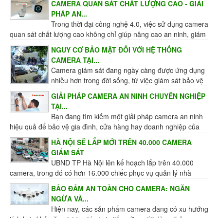
CAMERA QUAN SÁT CHẤT LƯỢNG CAO - GIẢI
PHÁP AN...
Trong thời đại công nghệ 4.0, việc sử dụng camera
quan sát chất lượng cao không chỉ giúp nâng cao an ninh, giám
sát hiệu quả mà còn mang đến sự an tâm...
NGUY CƠ BẢO MẬT ĐỐI VỚI HỆ THỐNG
CAMERA TẠI...
Camera giám sát đang ngày càng được ứng dụng
nhiều hơn trong đời sống, từ việc giám sát bảo vệ
an toàn cho người và tài sản của các hộ gia đình, tổ...
GIẢI PHÁP CAMERA AN NINH CHUYÊN NGHIỆP
TẠI...
Bạn đang tìm kiếm một giải pháp camera an ninh
hiệu quả để bảo vệ gia đình, cửa hàng hay doanh nghiệp của
mình? Hệ thống lắp đặt camera giám sát chất...
HÀ NỘI SẼ LẮP MỚI TRÊN 40.000 CAMERA
GIÁM SÁT
UBND TP Hà Nội lên kế hoạch lắp trên 40.000
camera, trong đó có hơn 16.000 chiếc phục vụ quản lý nhà
nước về an toàn giao thông, môi trường và...
BẢO ĐẢM AN TOÀN CHO CAMERA: NGĂN
NGỪA VÀ...
Hiện nay, các sản phẩm camera đang có xu hướng