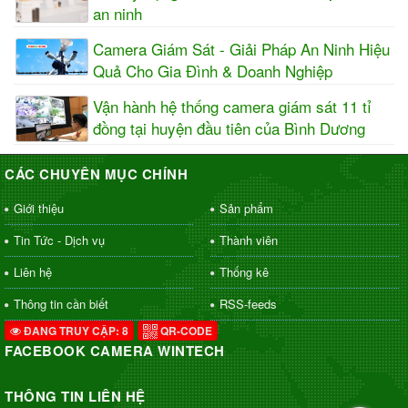
an ninh
Camera Giám Sát - Giải Pháp An Ninh Hiệu
Quả Cho Gia Đình & Doanh Nghiệp
Vận hành hệ thống camera giám sát 11 tỉ
đồng tại huyện đầu tiên của Bình Dương
CÁC CHUYÊN MỤC CHÍNH
Giới thiệu
Sản phẩm
Tin Tức - Dịch vụ
Thành viên
Liên hệ
Thống kê
Thông tin cần biết
RSS-feeds
ĐANG TRUY CẬP: 8
QR-CODE
FACEBOOK CAMERA WINTECH
THÔNG TIN LIÊN HỆ