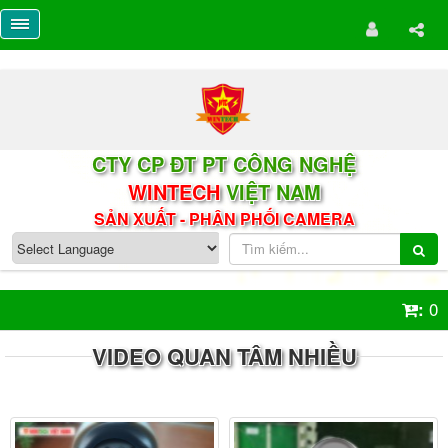
CTY CP ĐT PT CÔNG NGHỆ
WINTECH
VIỆT NAM
SẢN XUẤT - PHÂN PHỐI CAMERA
0
:
VIDEO QUAN TÂM NHIỀU