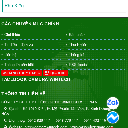
Phụ Kiện
CÁC CHUYÊN MỤC CHÍNH
Giới thiệu
Sản phẩm
Tin Tức - Dịch vụ
Thành viên
Liên hệ
Thống kê
Thông tin cần biết
RSS-feeds
ĐANG TRUY CẬP: 5
QR-CODE
FACEBOOK CAMERA WINTECH
THÔNG TIN LIÊN HỆ
CÔNG TY CP ĐT PT CÔNG NGHỆ WINTECH VIỆT NAM
Địa chỉ:
Số 1212,KP1, Đ. Mỹ Phước Tân Vạn, P. Bình Dương, TP.
HCM
Điện thoại:
0912 826 117
-
0918 776 117
-
0911 402 115
Website:
http://camerawintech.com
http://wintechvietnam.com