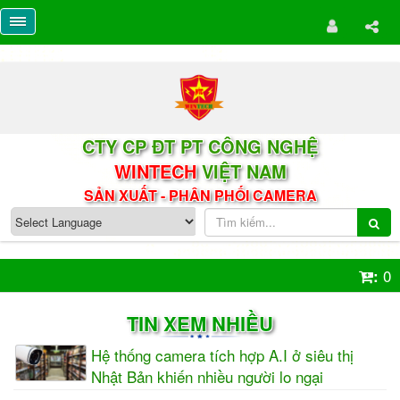
CTY CP ĐT PT CÔNG NGHỆ
WINTECH
VIỆT NAM
SẢN XUẤT - PHÂN PHỐI CAMERA
0
:
TIN XEM NHIỀU
Hệ thống camera tích hợp A.I ở siêu thị
Nhật Bản khiến nhiều người lo ngại