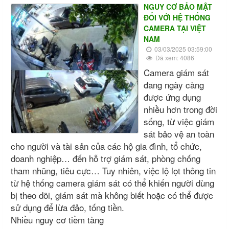
NGUY CƠ BẢO MẬT
ĐỐI VỚI HỆ THỐNG
CAMERA TẠI VIỆT
NAM
03/03/2025 03:59:00
Đã xem: 4086
Camera giám sát
đang ngày càng
được ứng dụng
nhiều hơn trong đời
sống, từ việc giám
sát bảo vệ an toàn
cho người và tài sản của các hộ gia đình, tổ chức,
doanh nghiệp… đến hỗ trợ giám sát, phòng chống
tham nhũng, tiêu cực… Tuy nhiên, việc lộ lọt thông tin
từ hệ thống camera giám sát có thể khiến người dùng
bị theo dõi, giám sát mà không biết hoặc có thể được
sử dụng để lừa đảo, tống tiền.
Nhiều nguy cơ tiềm tàng