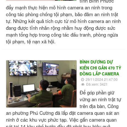
tỉnh Bình Phước
đẩy mạnh thực hiện mô hình camera an ninh trong
công tác phòng chống tội phạm, bảo đảm an ninh trật
tự. Những kết quả tích cực từ mô hình camera an ninh
đang được tỉnh nhân rộng nhằm huy động được sức
mạnh tổng hợp trong công tác đấu tranh, phòng ngừa
tội phạm, tệ nạn xã hội.
BÌNH DƯƠNG DỰ
KIẾN CHI GẦN 470 TỶ
ĐỒNG LẮP CAMERA
29/11/2024 21:47:00
Đã xem: 3421
Để góp phần giữ
vững an ninh trật tự
trên địa bàn, Công
an phường Phú Cường đã lắp đặt camera quan sát an
ninh ở các khu vực phức tạp. Việc gắn camera quan
sát tại 14 khu phố bước đầu đã phát huy hiệu quả.