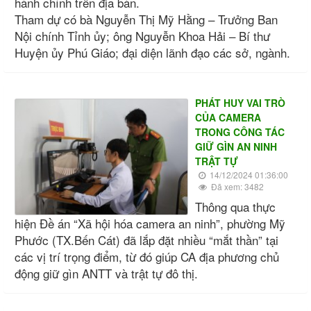
hành chính trên địa bàn.
Tham dự có bà Nguyễn Thị Mỹ Hằng – Trưởng Ban
Nội chính Tỉnh ủy; ông Nguyễn Khoa Hải – Bí thư
Huyện ủy Phú Giáo; đại diện lãnh đạo các sở, ngành.
PHÁT HUY VAI TRÒ
CỦA CAMERA
TRONG CÔNG TÁC
GIỮ GÌN AN NINH
TRẬT TỰ
14/12/2024 01:36:00
Đã xem: 3482
Thông qua thực
hiện Đề án “Xã hội hóa camera an ninh”, phường Mỹ
Phước (TX.Bến Cát) đã lắp đặt nhiều “mắt thần” tại
các vị trí trọng điểm, từ đó giúp CA địa phương chủ
động giữ gìn ANTT và trật tự đô thị.