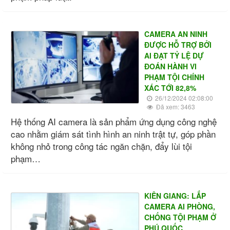
CAMERA AN NINH
ĐƯỢC HỖ TRỢ BỞI
AI ĐẠT TỶ LỆ DỰ
ĐOÁN HÀNH VI
PHẠM TỘI CHÍNH
XÁC TỚI 82,8%
26/12/2024 02:08:00
Đã xem: 3463
Hệ thống AI camera là sản phẩm ứng dụng công nghệ
cao nhằm giám sát tình hình an ninh trật tự, góp phần
không nhỏ trong công tác ngăn chặn, đẩy lùi tội
phạm…
KIÊN GIANG: LẮP
CAMERA AI PHÒNG,
CHỐNG TỘI PHẠM Ở
PHÚ QUỐC