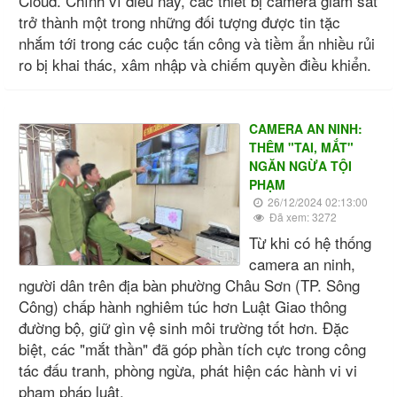
Cloud. Chính vì điều này, các thiết bị camera giám sát
trở thành một trong những đối tượng được tin tặc
nhắm tới trong các cuộc tấn công và tiềm ẩn nhiều rủi
ro bị khai thác, xâm nhập và chiếm quyền điều khiển.
CAMERA AN NINH:
THÊM "TAI, MẮT"
NGĂN NGỪA TỘI
PHẠM
26/12/2024 02:13:00
Đã xem: 3272
Từ khi có hệ thống
camera an ninh,
người dân trên địa bàn phường Châu Sơn (TP. Sông
Công) chấp hành nghiêm túc hơn Luật Giao thông
đường bộ, giữ gìn vệ sinh môi trường tốt hơn. Đặc
biệt, các "mắt thần" đã góp phần tích cực trong công
tác đấu tranh, phòng ngừa, phát hiện các hành vi vi
phạm pháp luật.