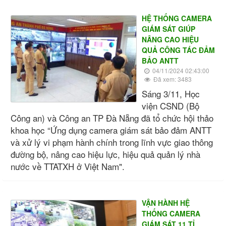
HỆ THỐNG CAMERA
GIÁM SÁT GIÚP
NÂNG CAO HIỆU
QUẢ CÔNG TÁC ĐẢM
BẢO ANTT
04/11/2024 02:43:00
Đã xem: 3483
Sáng 3/11, Học
viện CSND (Bộ
Công an) và Công an TP Đà Nẵng đã tổ chức hội thảo
khoa học “Ứng dụng camera giám sát bảo đảm ANTT
và xử lý vi phạm hành chính trong lĩnh vực giao thông
đường bộ, nâng cao hiệu lực, hiệu quả quản lý nhà
nước về TTATXH ở Việt Nam".
VẬN HÀNH HỆ
THỐNG CAMERA
GIÁM SÁT 11 TỈ