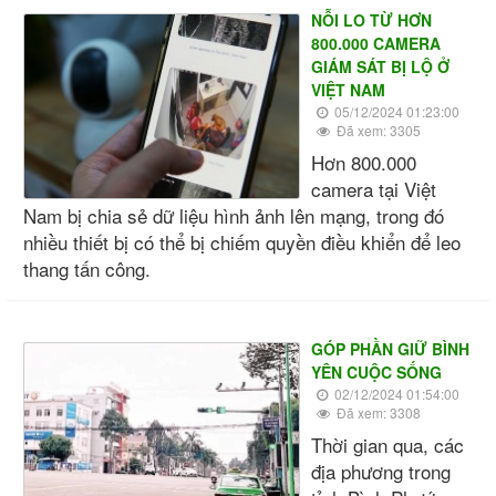
NỖI LO TỪ HƠN
800.000 CAMERA
GIÁM SÁT BỊ LỘ Ở
VIỆT NAM
05/12/2024 01:23:00
Đã xem: 3305
Hơn 800.000
camera tại Việt
Nam bị chia sẻ dữ liệu hình ảnh lên mạng, trong đó
nhiều thiết bị có thể bị chiếm quyền điều khiển để leo
thang tấn công.
GÓP PHẦN GIỮ BÌNH
YÊN CUỘC SỐNG
02/12/2024 01:54:00
Đã xem: 3308
Thời gian qua, các
địa phương trong