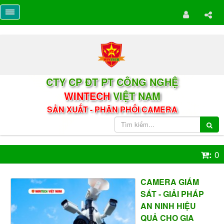
CTY CP ĐT PT CÔNG NGHỆ
WINTECH
VIỆT NAM
SẢN XUẤT - PHÂN PHỐI CAMERA
0
:
CAMERA GIÁM
SÁT - GIẢI PHÁP
AN NINH HIỆU
QUẢ CHO GIA