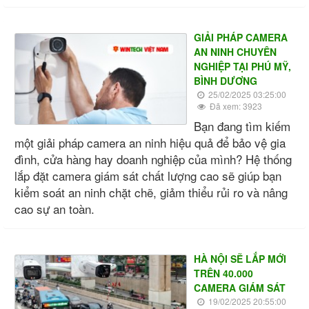
GIẢI PHÁP CAMERA
AN NINH CHUYÊN
NGHIỆP TẠI PHÚ MỸ,
BÌNH DƯƠNG
25/02/2025 03:25:00
Đã xem: 3923
Bạn đang tìm kiếm
một giải pháp camera an ninh hiệu quả để bảo vệ gia
đình, cửa hàng hay doanh nghiệp của mình? Hệ thống
lắp đặt camera giám sát chất lượng cao sẽ giúp bạn
kiểm soát an ninh chặt chẽ, giảm thiểu rủi ro và nâng
cao sự an toàn.
HÀ NỘI SẼ LẮP MỚI
TRÊN 40.000
CAMERA GIÁM SÁT
19/02/2025 20:55:00