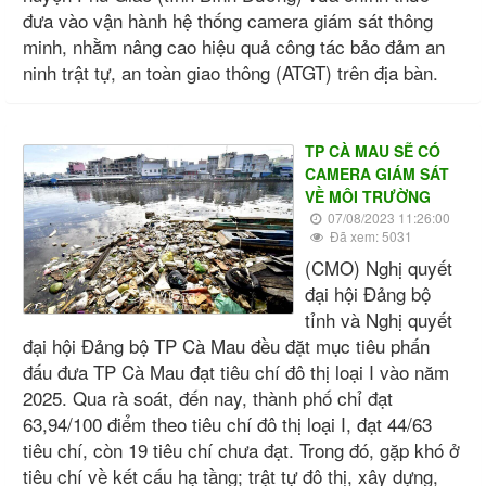
đưa vào vận hành hệ thống camera giám sát thông
minh, nhằm nâng cao hiệu quả công tác bảo đảm an
ninh trật tự, an toàn giao thông (ATGT) trên địa bàn.
TP CÀ MAU SẼ CÓ
CAMERA GIÁM SÁT
VỀ MÔI TRƯỜNG
07/08/2023 11:26:00
Đã xem: 5031
(CMO) Nghị quyết
đại hội Ðảng bộ
tỉnh và Nghị quyết
đại hội Ðảng bộ TP Cà Mau đều đặt mục tiêu phấn
đấu đưa TP Cà Mau đạt tiêu chí đô thị loại I vào năm
2025. Qua rà soát, đến nay, thành phố chỉ đạt
63,94/100 điểm theo tiêu chí đô thị loại I, đạt 44/63
tiêu chí, còn 19 tiêu chí chưa đạt. Trong đó, gặp khó ở
tiêu chí về kết cấu hạ tầng; trật tự đô thị, xây dựng,