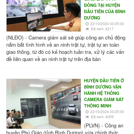
ĐỒNG TẠI HUYỆN
ĐẦU TIÊN CỦA BÌNH
DƯƠNG
22/10/2024 03:25:00
Đã xem: 4217
(NLĐO) - Camera giám sát sẽ giúp công an chủ động
nắm bắt tình hình về an ninh trật tự, trật tự an toàn
giao thông, từ đó có kế hoạch tuần tra, xử lý các vấn
đề liên quan về an ninh trật tự trên địa bàn
HUYỆN ĐẦU TIÊN Ở
BÌNH DƯƠNG VẬN
HÀNH HỆ THỐNG
CAMERA GIÁM SÁT
THÔNG MINH
22/10/2024 03:20:00
Đã xem: 4009
(PLVN) - Công an
huyện Phú Giáo (tỉnh Bình Dương) vừa chính thức