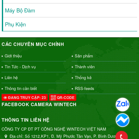
Máy Bộ Đàm
Phụ Kiện
CÁC CHUYÊN MỤC CHÍNH
Giới thiệu
Sản phẩm
Tin Tức - Dịch vụ
Thành viên
Liên hệ
Thống kê
Thông tin cần biết
RSS-feeds
ĐANG TRUY CẬP: 23
QR-CODE
FACEBOOK CAMERA WINTECH
THÔNG TIN LIÊN HỆ
CÔNG TY CP ĐT PT CÔNG NGHỆ WINTECH VIỆT NAM
Địa chỉ:
Số 1212,KP1, Đ. Mỹ Phước Tân Vạn, P. Bình Dương, TP.