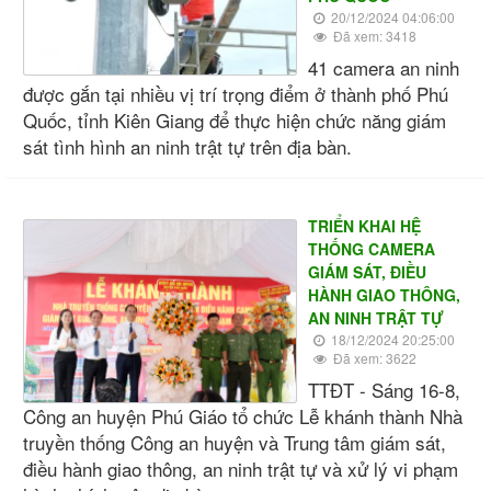
20/12/2024 04:06:00
Đã xem: 3418
41 camera an ninh
được gắn tại nhiều vị trí trọng điểm ở thành phố Phú
Quốc, tỉnh Kiên Giang để thực hiện chức năng giám
sát tình hình an ninh trật tự trên địa bàn.
TRIỂN KHAI HỆ
THỐNG CAMERA
GIÁM SÁT, ĐIỀU
HÀNH GIAO THÔNG,
AN NINH TRẬT TỰ
18/12/2024 20:25:00
Đã xem: 3622
TTĐT - Sáng 16-8,
Công an huyện Phú Giáo tổ chức Lễ khánh thành Nhà
truyền thống Công an huyện và Trung tâm giám sát,
điều hành giao thông, an ninh trật tự và xử lý vi phạm