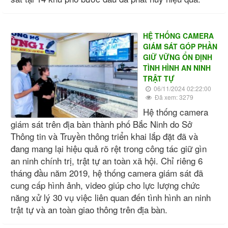
HỆ THỐNG CAMERA
GIÁM SÁT GÓP PHẦN
GIỮ VỮNG ỔN ĐỊNH
TÌNH HÌNH AN NINH
TRẬT TỰ
06/11/2024 02:22:00
Đã xem: 3279
Hệ thống camera
giám sát trên địa bàn thành phố Bắc Ninh do Sở
Thông tin và Truyền thông triển khai lắp đặt đã và
đang mang lại hiệu quả rõ rệt trong công tác giữ gìn
an ninh chính trị, trật tự an toàn xã hội. Chỉ riêng 6
tháng đầu năm 2019, hệ thống camera giám sát đã
cung cấp hình ảnh, video giúp cho lực lượng chức
năng xử lý 30 vụ việc liên quan đến tình hình an ninh
trật tự và an toàn giao thông trên địa bàn.