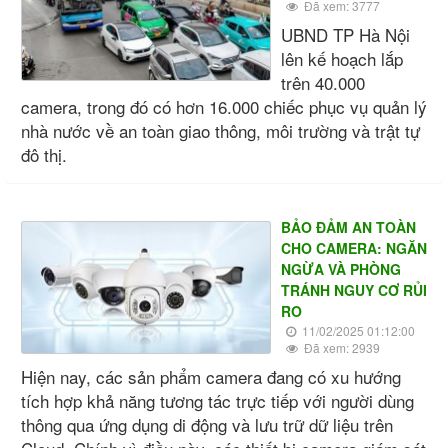
Đã xem: 3777
UBND TP Hà Nội
lên kế hoạch lắp
trên 40.000
camera, trong đó có hơn 16.000 chiếc phục vụ quản lý
nhà nước về an toàn giao thông, môi trường và trật tự
đô thị.
BẢO ĐẢM AN TOÀN
CHO CAMERA: NGĂN
NGỪA VÀ PHÒNG
TRÁNH NGUY CƠ RỦI
RO
11/02/2025 01:12:00
Đã xem: 2939
Hiện nay, các sản phẩm camera đang có xu hướng
tích hợp khả năng tương tác trực tiếp với người dùng
thông qua ứng dụng di động và lưu trữ dữ liệu trên