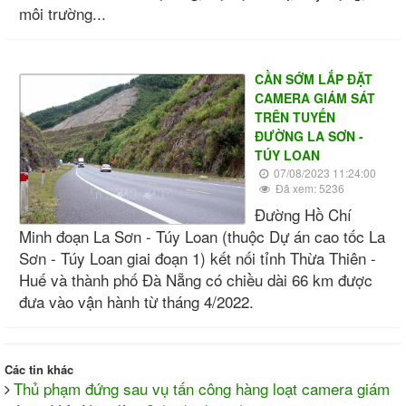
môi trường...
CẦN SỚM LẮP ĐẶT
CAMERA GIÁM SÁT
TRÊN TUYẾN
ĐƯỜNG LA SƠN -
TÚY LOAN
07/08/2023 11:24:00
Đã xem: 5236
Đường Hồ Chí
Minh đoạn La Sơn - Túy Loan (thuộc Dự án cao tốc La
Sơn - Túy Loan giai đoạn 1) kết nối tỉnh Thừa Thiên -
Huế và thành phố Đà Nẵng có chiều dài 66 km được
đưa vào vận hành từ tháng 4/2022.
Các tin khác
Thủ phạm đứng sau vụ tấn công hàng loạt camera giám