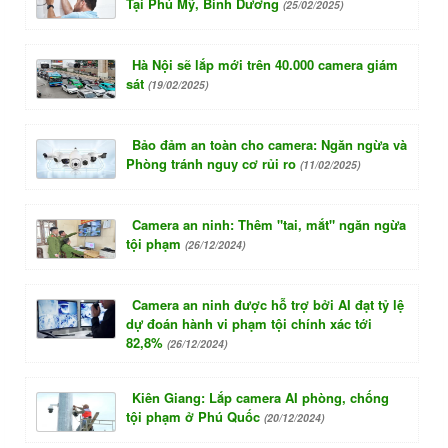
Tại Phú Mỹ, Bình Dương
(25/02/2025)
Hà Nội sẽ lắp mới trên 40.000 camera giám
sát
(19/02/2025)
Bảo đảm an toàn cho camera: Ngăn ngừa và
Phòng tránh nguy cơ rủi ro
(11/02/2025)
Camera an ninh: Thêm "tai, mắt" ngăn ngừa
tội phạm
(26/12/2024)
Camera an ninh được hỗ trợ bởi AI đạt tỷ lệ
dự đoán hành vi phạm tội chính xác tới
82,8%
(26/12/2024)
Kiên Giang: Lắp camera AI phòng, chống
tội phạm ở Phú Quốc
(20/12/2024)