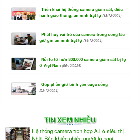
Triển khai hệ thống camera giám sát, điều
hành giao thông, an ninh trật tự
(18/12/2024)
Phát huy vai trò của camera trong công tác
giữ gìn an ninh trật tự
(14/12/2024)
Nỗi lo từ hơn 800.000 camera giám sát bị lộ
ở Việt Nam
(05/12/2024)
Góp phần giữ bình yên cuộc sống
(02/12/2024)
TIN XEM NHIỀU
Hệ thống camera tích hợp A.I ở siêu thị
Nhật Bản khiến nhiều người lo ngại