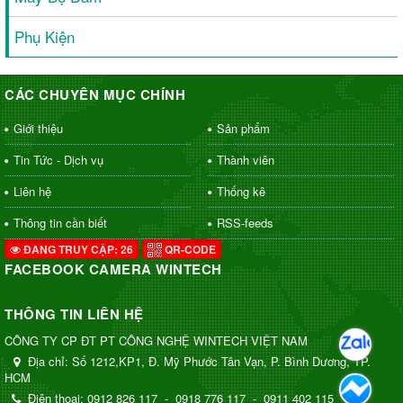
Phụ Kiện
CÁC CHUYÊN MỤC CHÍNH
Giới thiệu
Sản phẩm
Tin Tức - Dịch vụ
Thành viên
Liên hệ
Thống kê
Thông tin cần biết
RSS-feeds
ĐANG TRUY CẬP: 26
QR-CODE
FACEBOOK CAMERA WINTECH
THÔNG TIN LIÊN HỆ
CÔNG TY CP ĐT PT CÔNG NGHỆ WINTECH VIỆT NAM
Địa chỉ:
Số 1212,KP1, Đ. Mỹ Phước Tân Vạn, P. Bình Dương, TP.
HCM
Điện thoại:
0912 826 117
-
0918 776 117
-
0911 402 115