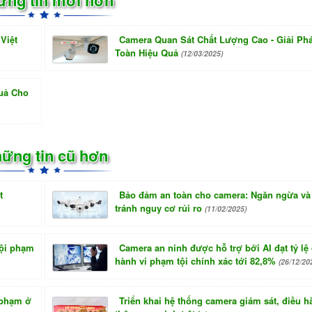
Việt
Camera Quan Sát Chất Lượng Cao - Giải Ph
Toàn Hiệu Quả
(12/03/2025)
Quả Cho
ững tin cũ hơn
t
Bảo đảm an toàn cho camera: Ngăn ngừa v
tránh nguy cơ rủi ro
(11/02/2025)
tội phạm
Camera an ninh được hỗ trợ bởi AI đạt tỷ lệ
hành vi phạm tội chính xác tới 82,8%
(26/12/20
 phạm ở
Triển khai hệ thống camera giám sát, điều h