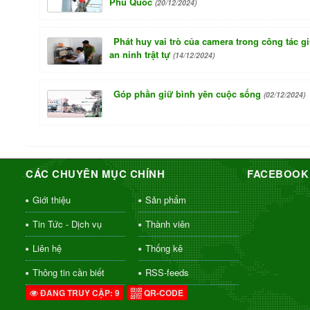
Phú Quốc
(20/12/2024)
Phát huy vai trò của camera trong công tác g
an ninh trật tự
(14/12/2024)
Góp phần giữ bình yên cuộc sống
(02/12/2024)
CÁC CHUYÊN MỤC CHÍNH
FACEBOOK
Giới thiệu
Sản phẩm
Tin Tức - Dịch vụ
Thành viên
Liên hệ
Thống kê
Thông tin cần biết
RSS-feeds
ĐANG TRUY CẬP: 9
QR-CODE