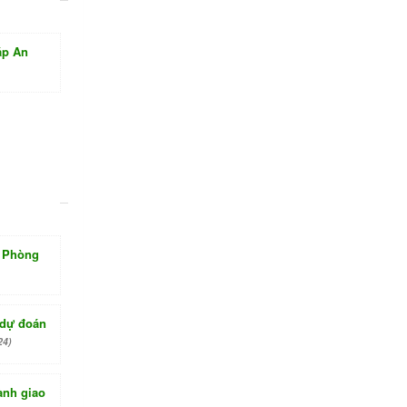
áp An
à Phòng
 dự đoán
24)
ành giao