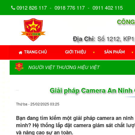
0912 826 117
-
0918 776 117
-
0911 402 115
CÔNG
Địa Chỉ
: Số 1212, KP
TRANG CHỦ
GIỚI THIỆU
▼
SẢN PHẨM
▼
NGƯỜI VIỆT THƯƠNG HIỆU VIỆT
Giải pháp Camera An Ninh
Thứ ba - 25/02/2025 03:25
Bạn đang tìm kiếm một giải pháp camera an ninh 
mình? Hệ thống lắp đặt camera giám sát chất lượn
và nâng cao sự an toàn.