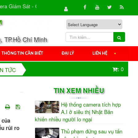
Giám Sát - Giải Pháp An Ninh Hiệu Quả Cho Gia Đình & Do
M
, TP.Hồ Chí Minh
THÔNG TIN CẦN BIẾT
ĐẠI LÝ
LIÊN HỆ
▼
0
:
IN TỨC
TIN XEM NHIỀU
Hệ thống camera tích hợp
A.I ở siêu thị Nhật Bản
khiến nhiều người lo ngại
 của
u rủi ro
Thủ phạm đứng sau vụ tấn