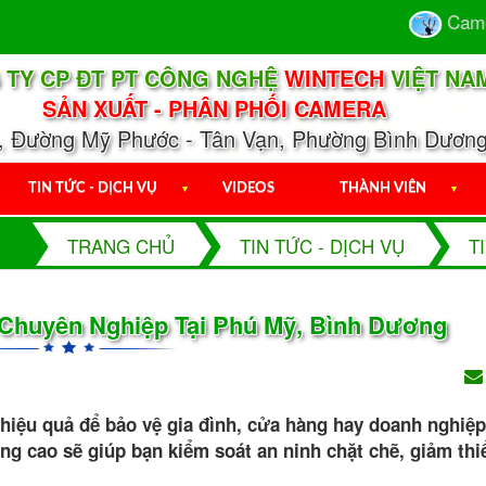
Camera 
 TY CP ĐT PT CÔNG NGHỆ
WINTECH
VIỆT NA
SẢN XUẤT - PHÂN PHỐI CAMERA
1, Đường Mỹ Phước - Tân Vạn, Phường Bình Dương
TIN TỨC - DỊCH VỤ
▼
VIDEOS
THÀNH VIÊN
▼
TRANG CHỦ
TIN TỨC - DỊCH VỤ
T
 Chuyên Nghiệp Tại Phú Mỹ, Bình Dương
hiệu quả để bảo vệ gia đình, cửa hàng hay doanh nghiệp
g cao sẽ giúp bạn kiểm soát an ninh chặt chẽ, giảm thiể