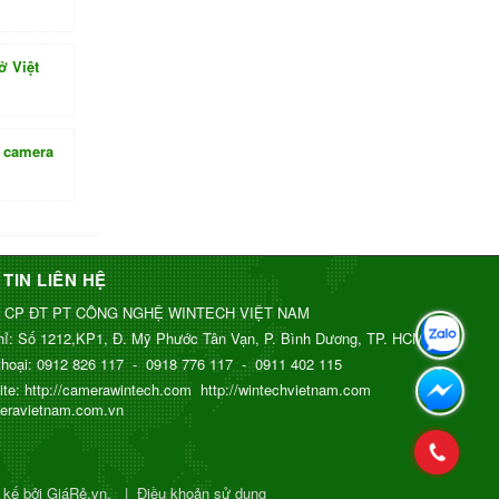
ở Việt
p camera
TIN LIÊN HỆ
 CP ĐT PT CÔNG NGHỆ WINTECH VIỆT NAM
hỉ:
Số 1212,KP1, Đ. Mỹ Phước Tân Vạn, P. Bình Dương, TP. HCM
thoại:
0912 826 117
-
0918 776 117
-
0911 402 115
ite:
http://camerawintech.com
http://wintechvietnam.com
meravietnam.com.vn
t kế bởi GiáRẻ.vn.
|
Điều khoản sử dụng