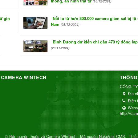
thông, an ninh trật tự
(18/12/2024)
iữ gìn
Nỗi lo từ hơn 800.000 camera giám sát bị lộ 
Nam
(05/12/2024)
Bình Dương dự kiến chi gần 470 tỷ đồng lắ
(29/11/2024)
 CAMERA WINTECH
THÔNG 
CÔNG TY
Địa c
Điện 
Webs
http://ca
© Bản quyền thuộc về
Camera WinTech
.
Mã nguồn
NukeViet CMS
.
Thiế