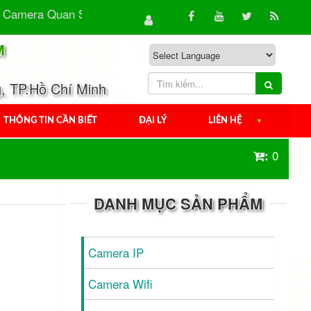
mera Quan Sát Chất Lượng Cao - Giải Pháp An Toàn Hiệu.
M
, TP.Hồ Chí Minh
THÔNG TIN CẦN BIẾT
ĐẠI LÝ
LIÊN HỆ
▼
0
:
DANH MỤC SẢN PHẨM
Camera IP
Camera Wifi