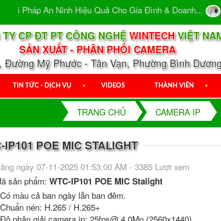
iải Pháp An Ninh Hiệu Quả Cho Gia Đình & Doanh...
Ca
 TY CP ĐT PT CÔNG NGHỆ
WINTECH
VIỆT NA
SẢN XUẤT - PHÂN PHỐI CAMERA
1, Đường Mỹ Phước - Tân Vạn, Phường Bình Dương
TIN TỨC - DỊCH VỤ
▼
VIDEOS
THÀNH VIÊN
▼
TRANG CHỦ
CAMERA IP
IP101 POE MIC STALIGHT
ăng ngày 07-11-2025 01:53:00 AM - 3385 Lượt xem
ã sản phẩm:
WTC-IP101 POE MIC Stalight
 Có màu cả ban ngày lẫn ban đêm.
 Chuẩn nén: H.265 / H.265+
 Độ phân giải camera ip: 25fps@ 4.0Mp (2560x1440)