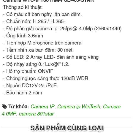
Thông số kĩ thuật:
- Có màu cả ban ngày lẫn ban đêm.
- Chuẩn nén: H.265 / H.265+
- Độ phân giải camera ip: 25fps@ 4.0Mp (2560x1440)
- Ống kính 3.6mm
- Tích hợp Microphone trên camera
- Tầm nhìn xa ban đêm: 30 mét
- Số LED: 2 Array LED- đèn ánh sáng vàng
- Độ nhạy sáng 0.1Lux@F1.2.
- Hỗ trợ chuẩn: ONVIF
- Chống ngược sáng thực 120dB WDR
- Nguồn DC12V-2a /PoE.
- Bảo hành 2 năm
,
,
Từ khóa:
Camera IP
Camera ip WinTech
Camera
,
4.0MP
camera 801star
SẢN PHẨM CÙNG LOẠI