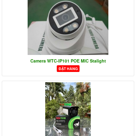
Camera WTC-IP101 POE MIC Stalight
ĐẶT HÀNG