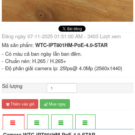
Đăng ngày 07-11-2025 01:51:00 AM - 3403 Lượt xem
Mã sản phẩm:
WTC-IPT801HM-PoE-4.0-STAR
- Có màu cả ban ngày lẫn ban đêm.
- Chuẩn nén: H.265 / H.265+
- Độ phân giải camera ip: 25fps@ 4.0Mp (2560x1440)
Số lượng
Thêm vào giỏ
Mua ngay
Camera WTC-IPT801HM-PoE-4.0-STAR