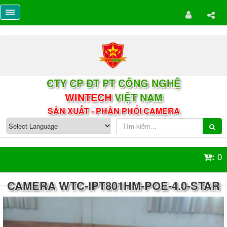
CTY CP ĐT PT CÔNG NGHỆ
WINTECH
VIỆT NAM
SẢN XUẤT - PHÂN PHỐI CAMERA
0
:
CAMERA WTC-IPT801HM-POE-4.0-STAR