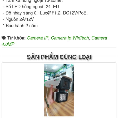
- Số LED hồng ngoại: 24LED
- Độ nhạy sáng 0.1Lux@F1.2. DC12V/PoE.
- Nguồn 2A/12V
* Bảo hành 2 năm
,
,
Từ khóa:
Camera IP
Camera ip WinTech
Camera
4.0MP
SẢN PHẨM CÙNG LOẠI