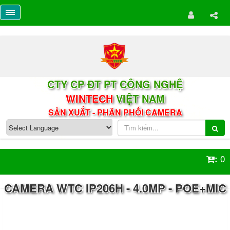
CTY CP ĐT PT CÔNG NGHỆ
WINTECH
VIỆT NAM
SẢN XUẤT - PHÂN PHỐI CAMERA
0
:
CAMERA WTC IP206H - 4.0MP - POE+MIC