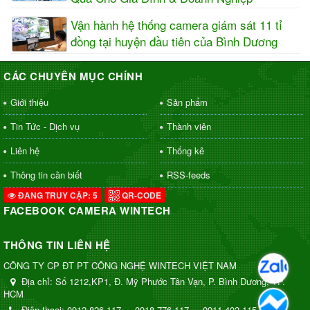
Vận hành hệ thống camera giám sát 11 tỉ
đồng tại huyện đầu tiên của Bình Dương
CÁC CHUYÊN MỤC CHÍNH
Giới thiệu
Sản phẩm
Tin Tức - Dịch vụ
Thành viên
Liên hệ
Thống kê
Thông tin cần biết
RSS-feeds
ĐANG TRUY CẬP: 5
QR-CODE
FACEBOOK CAMERA WINTECH
THÔNG TIN LIÊN HỆ
CÔNG TY CP ĐT PT CÔNG NGHỆ WINTECH VIỆT NAM
Địa chỉ:
Số 1212,KP1, Đ. Mỹ Phước Tân Vạn, P. Bình Dương, TP.
HCM
Điện thoại:
0912 826 117
-
0918 776 117
-
0911 402 115