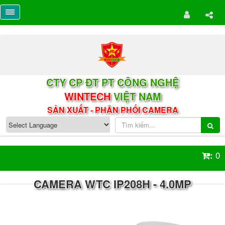
CTY CP ĐT PT CÔNG NGHỆ
WINTECH
VIỆT NAM
SẢN XUẤT - PHÂN PHỐI CAMERA
0
:
CAMERA WTC IP208H - 4.0MP