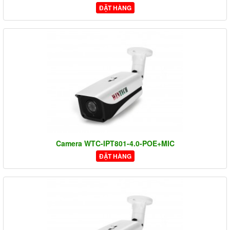
ĐẶT HÀNG
Camera WTC-IPT801-4.0-POE+MIC
ĐẶT HÀNG