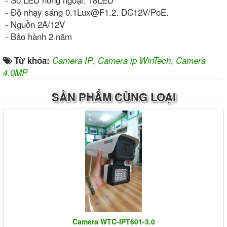
- Độ nhạy sáng 0.1Lux@F1.2. DC12V/PoE.
- Nguồn 2A/12V
- Bảo hành 2 năm
,
,
Từ khóa:
Camera IP
Camera ip WinTech
Camera
4.0MP
SẢN PHẨM CÙNG LOẠI
Camera WTC-IPT601-3.0