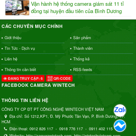
Vận hành hệ thống camera giám sát 11 tỉ
đồng tại huyện đầu tiên của Bình Dương
CÁC CHUYÊN MỤC CHÍNH
Giới thiệu
Sản phẩm
Tin Tức - Dịch vụ
Thành viên
Liên hệ
Thống kê
Thông tin cần biết
RSS-feeds
ĐANG TRUY CẬP: 6
QR-CODE
FACEBOOK CAMERA WINTECH
THÔNG TIN LIÊN HỆ
CÔNG TY CP ĐT PT CÔNG NGHỆ WINTECH VIỆT NAM
Địa chỉ:
Số 1212,KP1, Đ. Mỹ Phước Tân Vạn, P. Bình Dương, TP.
HCM
Điện thoại:
0912 826 117
-
0918 776 117
-
0911 402 115
Website:
http://camerawintech.com
http://wintechvietnam.com