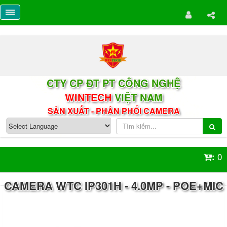
CTY CP ĐT PT CÔNG NGHỆ
WINTECH
VIỆT NAM
SẢN XUẤT - PHÂN PHỐI CAMERA
0
:
CAMERA WTC IP301H - 4.0MP - POE+MIC