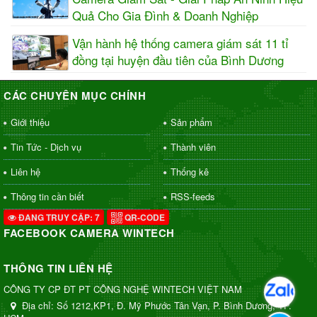
Quả Cho Gia Đình & Doanh Nghiệp
Vận hành hệ thống camera giám sát 11 tỉ
đồng tại huyện đầu tiên của Bình Dương
CÁC CHUYÊN MỤC CHÍNH
Giới thiệu
Sản phẩm
Tin Tức - Dịch vụ
Thành viên
Liên hệ
Thống kê
Thông tin cần biết
RSS-feeds
ĐANG TRUY CẬP: 7
QR-CODE
FACEBOOK CAMERA WINTECH
THÔNG TIN LIÊN HỆ
CÔNG TY CP ĐT PT CÔNG NGHỆ WINTECH VIỆT NAM
Địa chỉ:
Số 1212,KP1, Đ. Mỹ Phước Tân Vạn, P. Bình Dương, TP.