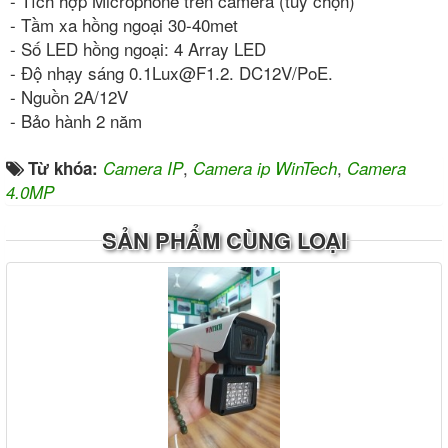
- Tích hợp Microphone trên camera (tùy chọn)
- Tầm xa hồng ngoại 30-40met
- Số LED hồng ngoại: 4 Array LED
- Độ nhạy sáng 0.1Lux@F1.2. DC12V/PoE.
- Nguồn 2A/12V
- Bảo hành 2 năm
,
,
Từ khóa:
Camera IP
Camera ip WinTech
Camera
4.0MP
SẢN PHẨM CÙNG LOẠI